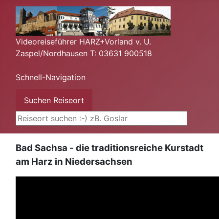
Videoreiseführer HARZ+Vorland v. U.
Zaspel/Nordhausen T: 03631 900518
Schnell-Navigation
Suchen ...
Suchen Reiseort
Bad Sachsa - die traditionsreiche Kurstadt
am Harz in Niedersachsen