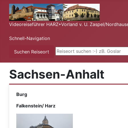
Videoreiseführer HARZ+Vorland v. U. Zaspel/Nordhaus
Schnell-Navigation
Suchen ...
Suchen Reiseort
Sachsen-Anhalt
Burg
Falkenstein/ Harz