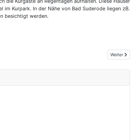
ch die Kurgäste an Regentagen aufhalten. Diese Häuser
el im Kurpark. In der Nähe von Bad Suderode liegen zB.
n besichtigt werden.
Nächster Beit
Weiter