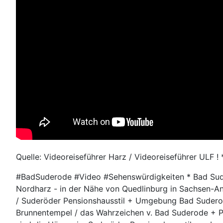
Quelle: Videoreiseführer Harz / Videoreiseführer ULF !
#BadSuderode #Video #Sehenswürdigkeiten * Bad Suder
Nordharz - in der Nähe von Quedlinburg in Sachsen-An
/ Suderöder Pensionshausstil + Umgebung Bad Suderode
Brunnentempel / das Wahrzeichen v. Bad Suderode + 