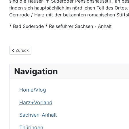
sind die Häuser im Suderöder Pensionshausstil , an b
finden sich hauptsächlich im nördlichen Teil des Orte
Gernrode / Harz mit der bekannten romanischen Stiftsk
* Bad Suderode * Reiseführer Sachsen - Anhalt
Vorheriger Beitrag: Goldene Aue Sage
Zurück
Navigation
Home/Vlog
Harz+Vorland
Sachsen-Anhalt
Thüringen