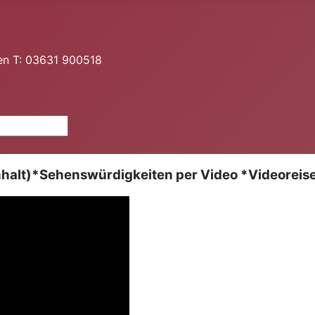
en T: 03631 900518
lt)*Sehenswürdigkeiten per Video *Videoreisef