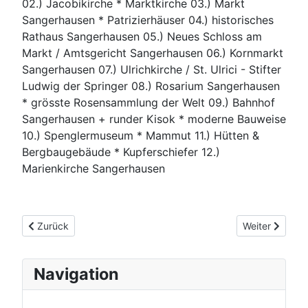
02.) Jacobikirche * Marktkirche 03.) Markt
Sangerhausen * Patrizierhäuser 04.) historisches
Rathaus Sangerhausen 05.) Neues Schloss am
Markt / Amtsgericht Sangerhausen 06.) Kornmarkt
Sangerhausen 07.) Ulrichkirche / St. Ulrici - Stifter
Ludwig der Springer 08.) Rosarium Sangerhausen
* grösste Rosensammlung der Welt 09.) Bahnhof
Sangerhausen + runder Kisok * moderne Bauweise
10.) Spenglermuseum * Mammut 11.) Hütten &
Bergbaugebäude * Kupferschiefer 12.)
Marienkirche Sangerhausen
Vorheriger Beitrag: Halberstadt
Nächster Beit
Zurück
Weiter
Navigation