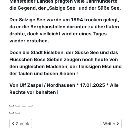
Mansfelder Landes prägten viele Jahrhunderte
die Gegend, der „Salzige See“ und der Süße See.
Der Salzige See wurde um 1894 trocken gelegt,
da er die Bergbaustollen darunter zu überfluten
drohte, doch vielleicht wird er eines Tages
wieder erstehen.
Doch die Stadt Eisleben, der Süsse See und das
Flüsschen Böse Sieben zeugen noch heute von
den ungleichen Mädchen, der fleissigen Else und
der faulen und bösen Sieben !
Von Ulf Zaspel / Nordhausen
* 17.01.2025 * Alle
Rechte vor behalten !
Vorheriger Beitrag: Hängebrücke
Nächster Beit
Zurück
Weiter