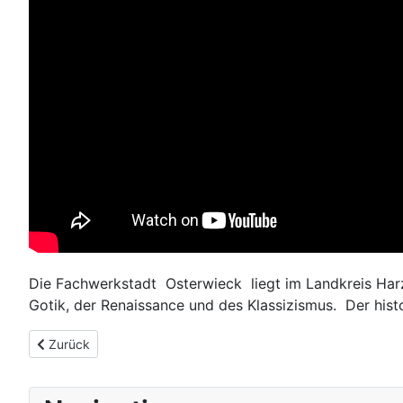
Die Fachwerkstadt Osterwieck liegt im Landkreis Harz
Gotik, der Renaissance und des Klassizismus. Der histo
Vorheriger Beitrag: Zeitz
Zurück