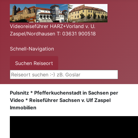
Videoreiseführer HARZ+Vorland v. U.
Zaspel/Nordhausen T: 03631 900518
Schnell-Navigation
Suchen ...
Suchen Reiseort
Pulsnitz * Pfefferkuchenstadt in Sachsen per
Video * Reiseführer Sachsen v. Ulf Zaspel
Immobilien