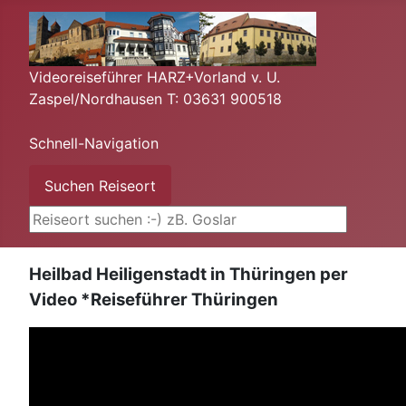
Videoreiseführer HARZ+Vorland v. U.
Zaspel/Nordhausen T: 03631 900518
Schnell-Navigation
Suchen ...
Suchen Reiseort
Heilbad Heiligenstadt in Thüringen per
Video *Reiseführer Thüringen