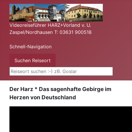
Videoreiseführer HARZ+Vorland v. U.
Zaspel/Nordhausen T: 03631 900518
Schnell-Navigation
Suchen ...
Suchen Reiseort
Der Harz * Das sagenhafte Gebirge im
Herzen von Deutschland