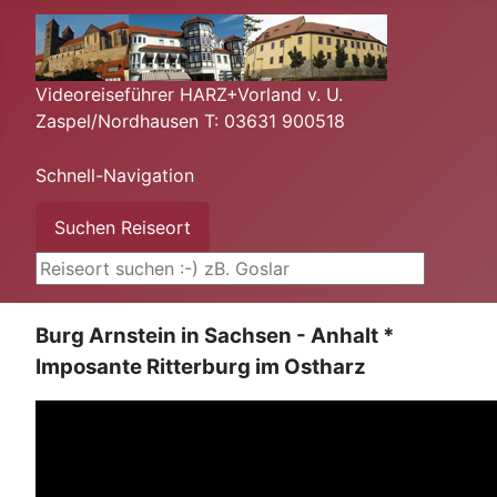
Videoreiseführer HARZ+Vorland v. U.
Zaspel/Nordhausen T: 03631 900518
Schnell-Navigation
Suchen ...
Suchen Reiseort
Burg Arnstein in Sachsen - Anhalt *
Imposante Ritterburg im Ostharz